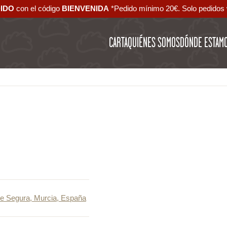
DIDO
con el código ‪
BIENVENIDA‬
*Pedido mínimo 20€. Solo pedidos 
CARTA
QUIÉNES SOMOS
DÓNDE ESTAM
de Segura, Murcia, España