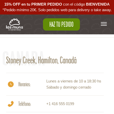
15% OFF en tu PRIMER PEDIDO
con el código ‪
BIENVENIDA‬
*Pedido mínimo 20€. Solo pedidos web para delivery o take away.
HAZ TU PEDIDO
Volver al mapa
CANADÁ
Stoney Creek, Hamilton, Canadá
Lunes a viernes de 10 a 18:30 hs
Horarios:
Sábado y domingo cerrado
Teléfono:
+1 416 555 0199