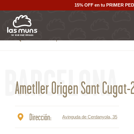
15% OFF en tu PRIMER PE
Volver al mapa
BARCELONA
Ametller Origen Sant Cugat-
Dirección:
Avinguda de Cerdanyola, 35