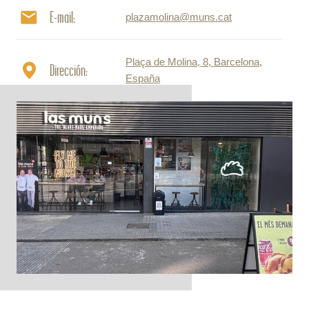
E-mail:
plazamolina@muns.cat
Plaça de Molina, 8, Barcelona,
Dirección:
España