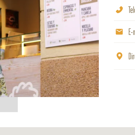
Te
E-m
Di