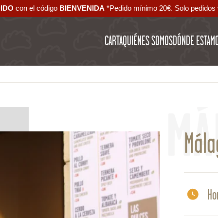
DIDO
con el código ‪
BIENVENIDA‬
*Pedido mínimo 20€. Solo pedidos 
CARTA
QUIÉNES SOMOS
DÓNDE ESTAM
MÁ
Mála
Ho