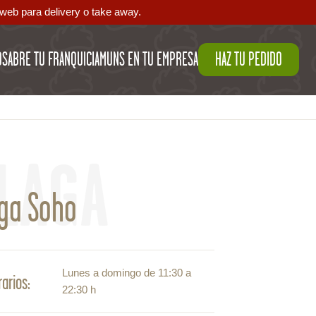
web para delivery o take away.
OS
ABRE TU FRANQUICIA
MUNS EN TU EMPRESA
HAZ TU PEDIDO
LAGA
ga Soho
Lunes a domingo de 11:30 a
rarios:
22:30 h