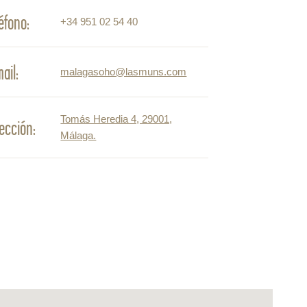
léfono:
+34 951 02 54 40
ail:
malagasoho@lasmuns.com
Tomás Heredia 4, 29001,
rección:
Málaga.