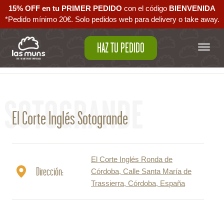
15% OFF en tu PRIMER PEDIDO
con el código ‪
BIENVENIDA‬
*Pedido mínimo 20€. Solo pedidos web para delivery o take away.
HAZ TU PEDIDO
Volver al mapa
SOTOGRANDE
El Corte Inglés Sotogrande
El Corte Inglés Ronda de
Dirección:
Córdoba, Calle Santa María de
Trassierra, Córdoba, España