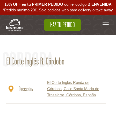
15% OFF en tu PRIMER PEDIDO
con el código ‪
BIENVENIDA‬
*Pedido mínimo 20€. Solo pedidos web para delivery o take away.
HAZ TU PEDIDO
Volver al mapa
CÓRDOBA
El Corte Inglés R. Córdoba
El Corte Inglés Ronda de
Dirección:
Córdoba, Calle Santa María de
Trassierra, Córdoba, España