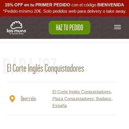
15% OFF en tu PRIMER PEDIDO
con el código ‪
BIENVENIDA‬
*Pedido mínimo 20€. Solo pedidos web para delivery o take away.
HAZ TU PEDIDO
Volver al mapa
BADAJOZ
El Corte Inglés Conquistadores
El Corte Inglés Conquistadores,
Dirección:
Plaza Conquistadores, Badajoz,
España