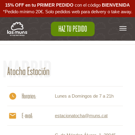
15% OFF en tu PRIMER PEDIDO
con el código ‪
BIENVENIDA‬
*Pedido mínimo 20€. Solo pedidos web para delivery o take away.
HAZ TU PEDIDO
Volver al mapa
MADRID
Atocha Estación
Horarios:
Lunes a Domingos de 7 a 21h
E-mail:
estacionatocha@muns.cat